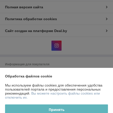
Полная версия сайта
Политика обработки cookies
Сайт создан на платформе Deal.by
Информация для покупателя
Юридическое лицо:
ООО "Лотос-Инвест"
Адрес: 220069, г. Минск ,пр-т. Дзержинского 3Б, 4-1
Обработка файлов cookie
Регистрационный номер ЕГР: 192196344
Мы используем файлы cookies для обеспечения удобства
пользователей портала и предоставления персональных
УНП: 192196344
рекомендаций.
Вы можете настроить файлы cookies или
отключить их.
Регистрационный орган: Мингорисполком
Дата регистрации компании: 20.01.2014
Принять