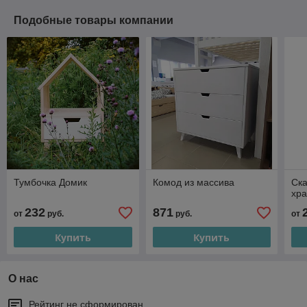
Подобные товары компании
Тумбочка Домик
Комод из массива
Ска
хра
232
871
от
руб.
руб.
от
Купить
Купить
О нас
Рейтинг не сформирован