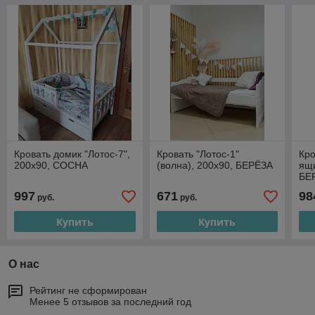
Кровать домик "Лотос-7",
Кровать "Лотос-1"
Кро
200х90, СОСНА
(волна), 200х90, БЕРЁЗА
ящи
БЕ
997
671
98
руб.
руб.
Купить
Купить
О нас
Рейтинг не сформирован
Менее 5 отзывов за последний год