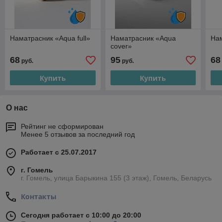
Наматрасник «Aqua full»
Наматрасник «Aqua
Нам
cover»
68
95
68
руб.
руб.
Купить
Купить
О нас
Рейтинг не сформирован
Менее 5 отзывов за последний год
Работает с 25.07.2017
г. Гомель
г. Гомель, улица Барыкина 155 (3 этаж), Гомель, Беларусь
Контакты
Сегодня работает с 10:00 до 20:00