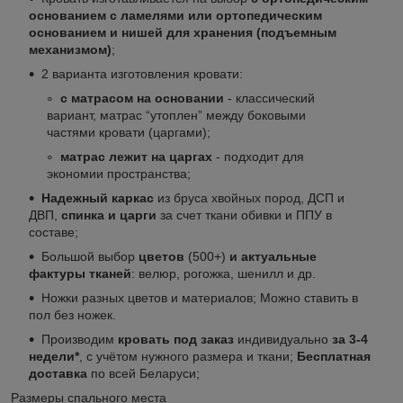
основанием с ламелями или ортопедическим
основанием и нишей для хранения (подъемным
механизмом)
;
2 варианта изготовления кровати:
с матрасом на основании
- классический
вариант, матрас “утоплен” между боковыми
частями кровати (царгами);
матрас лежит на царгах
- подходит для
экономии пространства;
Надежный каркас
из бруса хвойных пород, ДСП и
ДВП,
спинка и царги
за счет ткани обивки и ППУ в
составе;
Большой выбор
цветов
(500+)
и актуальные
фактуры тканей
: велюр, рогожка, шенилл и др.
Ножки разных цветов и материалов; Можно ставить в
пол без ножек.
Производим
кровать под заказ
индивидуально
за 3-4
недели*
, с учётом нужного размера и ткани;
Бесплатная
доставка
по всей Беларуси;
Размеры спального места