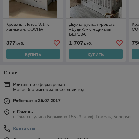
Кровать "Лотос-3.1" с
Двухъярусная кровать
Кро
ящиками, СОСНА
«Вуди-3» с ящиками,
СО
БЕРЁЗА
877
1 707
75
руб.
руб.
Купить
Купить
О нас
Рейтинг не сформирован
Менее 5 отзывов за последний год
Работает с 25.07.2017
г. Гомель
г. Гомель, улица Барыкина 155 (3 этаж), Гомель, Беларусь
Контакты