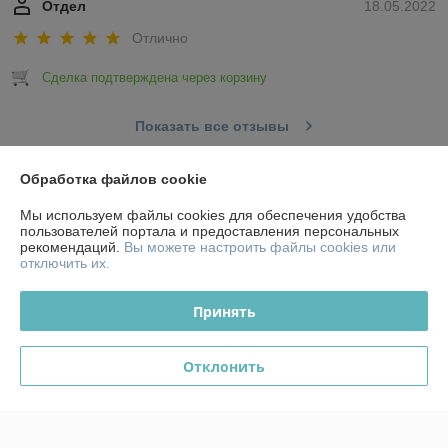
Отдел
18.05.2022
Отлично
Сделка подтверждена через корзину
Показать все отзывы
Обработка файлов cookie
О нас
Мы используем файлы cookies для обеспечения удобства
пользователей портала и предоставления персональных
Контакты
рекомендаций.
Вы можете настроить файлы cookies или
отключить их.
Доставка и оплата
Принять
График работы
Отклонить
Полная версия сайта
Политика обработки cookies